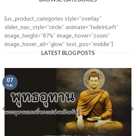
[ux_product_categories style=”overlay”
slider_nav_style=”circle” animate=”fadeInLeft”
image_height=”87%” image_hover=”zoom”
image_hover_alt=”glow” text_pos=”middle”]
LATEST BLOG POSTS
07
ก.ค.