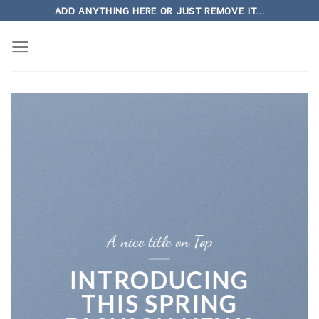
Skip
ADD ANYTHING HERE OR JUST REMOVE IT...
to
content
A nice title on Top
INTRODUCING
THIS SPRING