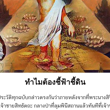
ทำไมต้องชี้ฟ้าชี้ดิน
ประวัติทุกฉบับกล่าวตรงกันว่า
ภายหลังจากที่พระนางส
จ้าชายสิทธัตถะ กลางป่าที่ลุมพินีสถานแล้ว
ทันทีที่เจ