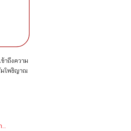
เข้าถึงความ
าสัมโพธิญาณ
่า…