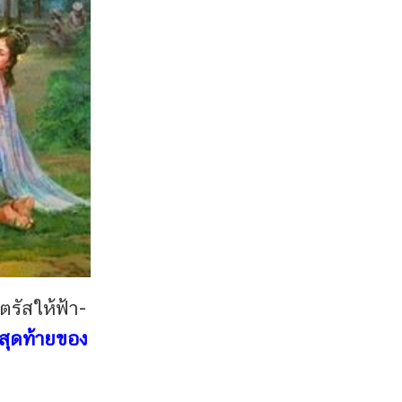
รัสให้ฟ้า-
ิสุดท้ายของ