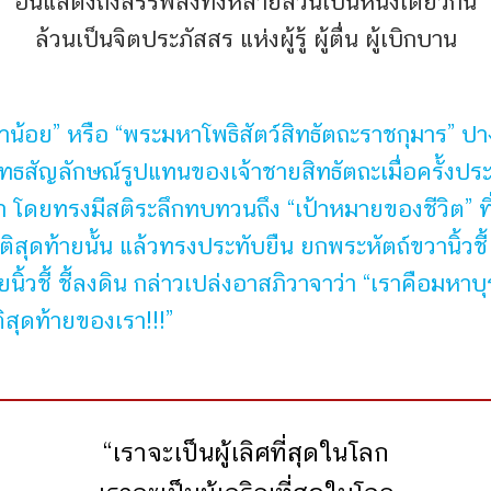
อันแสดงถึงสรรพสิ่งทั้งหลายล้วนเป็นหนึ่งเดียวกัน
ล้วนเป็นจิตประภัสสร แห่งผู้รู้ ผู้ตื่น ผู้เบิกบาน
้าน้อย” หรือ “พระมหาโพธิสัตว์สิทธัตถะราชกุมาร” ปา
น พุทธสัญลักษณ์รูปแทนของเจ้าชายสิทธัตถะเมื่อครั้งปร
 โดยทรงมีสติระลึกทบทวนถึง “เป้าหมายของชีวิต” ที่อ
ิสุดท้ายนั้น แล้วทรงประทับยืน ยกพระหัตถ์ขวานิ้วชี้ ชี
ยนิ้วชี้ ชี้ลงดิน กล่าวเปล่งอาสภิวาจาว่า “เราคือมหาบุ
ิสุดท้ายของเรา!!!”
“เราจะเป็นผู้เลิศที่สุดในโลก