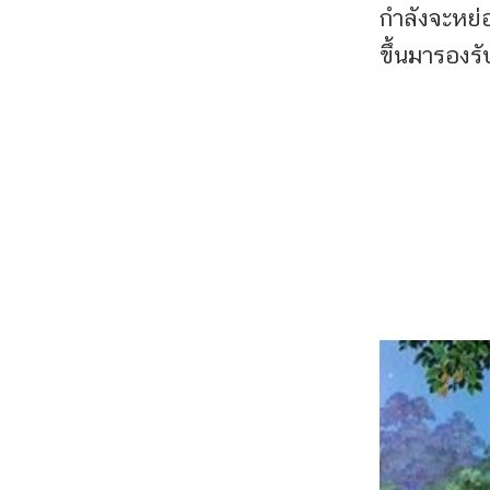
กำลังจะหย
ขึ้นมา
รองรั