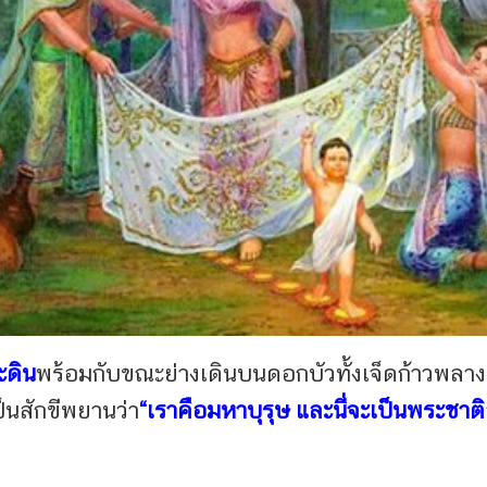
ะดิน
พร้อมกับขณะย่างเดิน
บนดอกบัวทั้งเจ็ดก้าว
พลางต
็นสักขีพยานว่า
“เราคือมหาบุรุษ
และนี่จะเป็นพระชาต