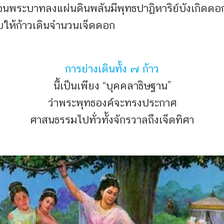
่อนพระบาทลงแผ่นดิน
พลันมีพุทธปาฏิหาริย์บังเกิดด
บให้ก้าวเดินจำนวนเจ็ดดอก
การย่างเดินทั้ง ๗ ก้าว
นี้เป็นเพียง “บุคคลาธิษฐาน”
ว่าพระพุทธองค์จะทรงประกาศ
ศาสนธรรมไปทั่วทั้งจักรวาลถึงเจ็ดทิศา