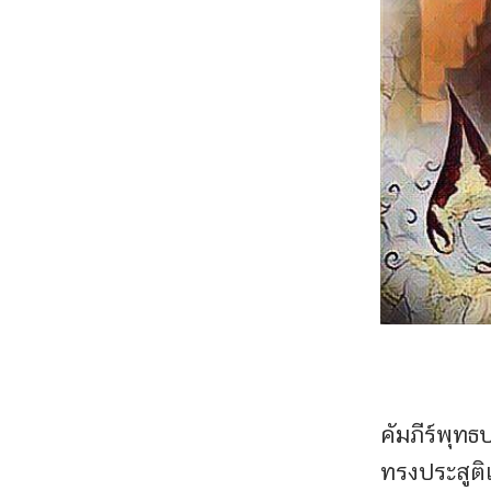
คัมภีร์พุทธ
ทรงประสูติเ