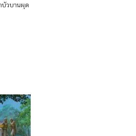
อกบัวบานผุด