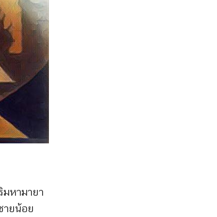
ิริมหามายา
้าชายน้อย