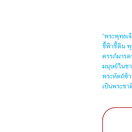
“พระพุทธเจ
ชี้ฟ้าชี้ดิ
ครรภ์มารดา
มนุษย์ในชาต
พระหัตถ์ซ้า
เป็นพระชาต