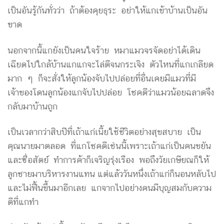
เป็นอันรู้กันทั่วว่า ถ้าต้องคุยธุระ อย่าให้แกเข้าบ้านเป็นอัน
ขาด
นอกจากนี้แกยังเป็นคนใจร้าย หมาแมวจรจัดอย่าได้เดิน
เฉียดไปใกล้บ้านแกแกจะไล่ตีจนกระเจิง ตัวไหนที่แกเกลียด
มาก ๆ ก็จะสั่งให้ลูกน้องจับไปปล่อยที่อื่นเคยมีแมวที่มี
เจ้าของโดนลูกน้องแกจับไปปล่อย โชคดีว่าแมวน้อยฉลาดจึง
กลับมาบ้านถูก
เป็นเวลากว่าสิบปีที่เถ้าแก่เนี้ยใช้ชีวิตอย่างสุขสบาย เป็น
คุณนายมาตลอด ที่แกโชคดีเช่นนี้เพราะเถ้าแก่เป็นคนขยัน
และซื่อสัตย์ ทำการค้าก็เจริญรุ่งเรือง พอถึงวัยเกษียณก็ให้
ลูกชายมาบริหารงานแทน แต่แล้ววันหนึ่งเถ้าแก่ก็นอนหลับไป
และไม่ฟื้นขึ้นมาอีกเลย แกจากไปอย่างคนมีบุญสมกับความ
ดีที่แกทำ