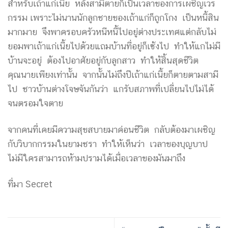
สำหรับเถ้าแก่เนี้ย หลังสามีตายก็เป็นเวลาของการเผชิญเวร
กรรม เพราะไม่นานนักลูกชายของเถ้าแก่ก็ถูกโกง เป็นหนี้สิน
มากมาย จึงพาครอบครัวหนีหนี้ไปอยู่ต่างประเทศแต่กลับไม่
ยอมพาเถ้าแก่เนี้ยไปด้วยแถมบ้านที่อยู่ก็เซ้งไป ทำให้แกไม่มี
บ้านจะอยู่ ต้องไปอาศัยอยู่กับลูกสาว ทำให้สิ้นสุดชีวิต
คุณนายเพียงเท่านั้น จากนั้นไม่ถึงปีเถ้าแก่เนี้ยก็ตายตามสามี
ไป ชาวบ้านต่างโจษจันกันว่า แกรับสภาพที่เปลี่ยนไปไม่ได้
จนตรอมใจตาย
จากคนที่เคยมีความสุขสบายมาค่อนชีวิต กลับต้องมาเผชิญ
กับวิบากกรรมในยามชรา ทำให้เห็นว่า เวลาของบุญบาป
ไม่มีใครสามารถห้ามปรามได้เมื่อเวลาของมันมาถึง
ที่มา Secret