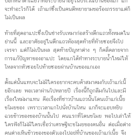
บอกหน้าตาเฉยว่าท่อระบายน้ำอยู่ในบริเวณบ้านของแก แก
จะทำอะไรก็ได้ เถ้าแก่ซึ่งเป็นคนดีพยายามขอร้องภรรยาแต่ก็
ไม่เป็นผล
ท้ายที่สุดอาแปะซึ่งเป็นช่างรับเหมาก่อสร้างตึกแถวทั้งหมดใน
ย่านนี้ และอาศัยอยู่ในตึกแถวห้องสุดท้ายที่ท้ายซอยจึงไป
เจรจา แต่ก็ไม่เป็นผล สุดท้ายปัญหาต่าง ๆ ก็คลี่คลายจาก
การแก้ปัญหาของอาแปะ โดยแกได้ทำทางระบายน้ำใหม่ให้
ไหลจากหัวซอยไปท้ายซอยผ่านบ้านของแกเอง
ตั้งแต่นั้นแทบจะไม่มีใครอยากจะคบค้าสมาคมกับเถ้าแก่เนี้
ยอีกเลย พอเวลาผ่านไปหลายปี เรื่องนี้ก็ถูกลืมกันไปและมี
เรื่องใหม่มาแทน คือเรื่องที่ชาวบ้านแถวนั้นโดนเถ้าแก่เนี้ย
ขโมยของ เพราะเวลาแกไปนั่งบ้านไหน แกก็จะแอบหยิบ
ฉวยข้าวของของบ้านนั้นไป คนแรกที่โดนขโมย พอไปเล่าให้
ใครฟังก็ไม่มีใครเชื่อว่าเศรษฐีจะขโมยของคนอื่น ต่อเมื่อต่าง
คนต่างเห็นข้าวของของตัวเองไปอยู่ที่บ้านของเถ้าแก่เนี้ย จึง