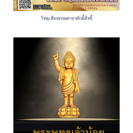
วิทยุเสียงธรรมคาถาศักดิ์สิทธิ์