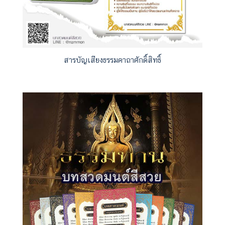
สารบัญเสียงธรรมคาถาศักดิ์สิทธิ์