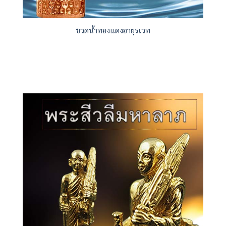
ขวดน้ำทองแดงอายุรเวท