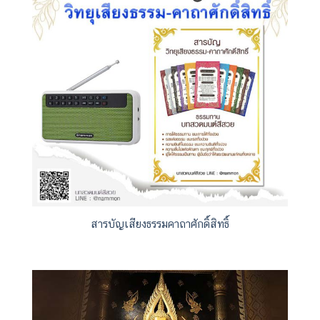
สารบัญเสียงธรรมคาถาศักดิ์สิทธิ์