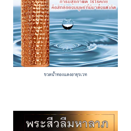
ขวดน้ำทองแดงอายุรเวท