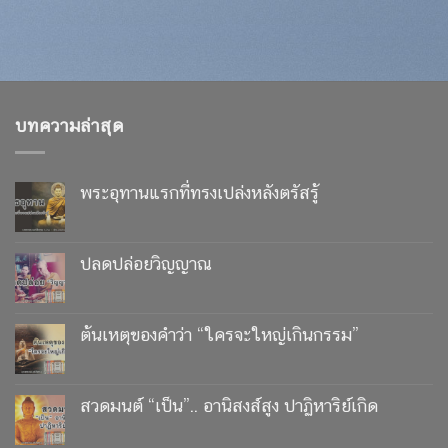
บทความล่าสุด
พระอุทานแรกที่ทรงเปล่งหลังตรัสรู้
ปลดปล่อยวิญญาณ
ต้นเหตุของคำว่า “ใครจะใหญ่เกินกรรม”
สวดมนต์ “เป็น”.. อานิสงส์สูง ปาฏิหาริย์เกิด