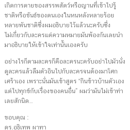
เกิดการตายของสรรพสัตว์หรือญานที่เข้าไปรู้
ชาติหรือขันธ์ของตนเองในหนหลังหลายร้อย
หลายพันชาติซึ่งผมอธิบายไว้แล้วนะครับซึ่ง
ไม่เกี่ยวกับละครแต่ความหมายมันพ้องกันเลยนำ
มาอธิบายให้เข้าใจเท่านั้นเองครับ
อย่างไรก็ตามละครก็คือละครนะครับอย่าไปมัวนั่ง
ดูละครแล้วลืมตัวอินไปกับละครจนต้องมาโศก
เศร้าเอง เพราะนั่นมันเข้าสูตร “กินข้าวบ้านตัวเอง
แต่ไปทุกข์กับเรื่องของคนอื่น” ผมว่ามันไม่เข้าท่า
เลยสักนิด…
ขอบคุณ :
ดร.อธิเทพ ผาทา