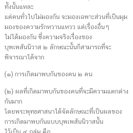
ทั้งนั้นแหละ
แต่คนทั่วไปไม่มองกัน จะมองเฉพาะส่วนที่เป็นมุม
มองของความรักหวานแหวว แต่เรื่องอื่นๆ
ไม่ได้มองกัน ซึ่งความจริงเรื่องของ
บุพเพสันนิวาส ๒ ลักษณะนั้นก็สามารถที่จะ
พิจารณาได้จาก
(๑) การเกิดมาพบกันของคน ๒ คน
(๒) ผลที่เกิดมาพบกันของคนที่จะมีความแตกต่าง
กันมาก
โดยพระพุทธศาสนาได้จัดลักษณะที่เป็นผลของ
การเกิดมาพบกันแบบบุพเพสันนิวาสนั้น
ไว้เป็น ๔ กลุ่ม คือ