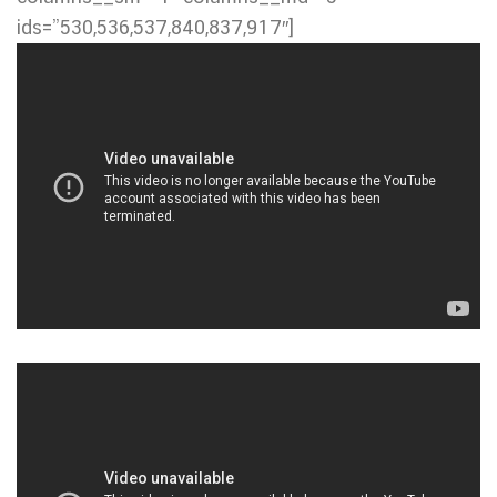
ids=”530,536,537,840,837,917″]