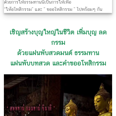
ด้วยการให้ธรรมทานนี้เป็นการให้เพื่อ
“ให้อโหสิกรรม” และ ” ขออโหสิกรรม ” ไปพร้อมๆ กัน
เชิญสร้างบุญใหญ่ในชีวิต เพิ่มบุญ ลด
กรรม
ด้วยแผ่นพับสวดมนต์ ธรรมทาน
แผ่นพับบทสวด และคำขออโหสิกรรม
ตัว
เล่น
ไฟล์
วิดีโอ