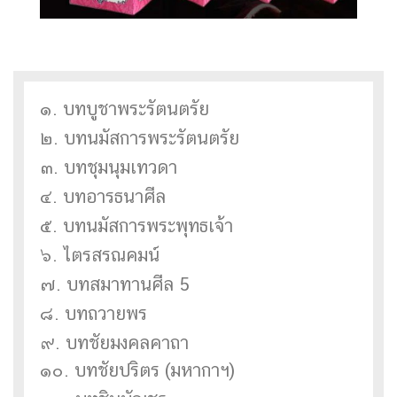
๑. บทบูชาพระรัตนตรัย
๒. บทนมัสการพระรัตนตรัย
๓. บทชุมนุมเทวดา
๔. บทอารธนาศีล
๕. บทนมัสการพระพุทธเจ้า
๖. ไตรสรณคมน์
๗. บทสมาทานศีล 5
๘. บทถวายพร
๙. บทชัยมงคลคาถา
๑๐. บทชัยปริตร (มหากาฯ)