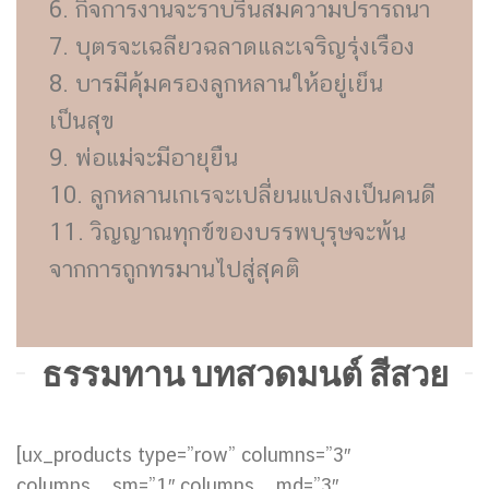
6. กิจการงานจะราบรื่นสมความปรารถนา
7. บุตรจะเฉลียวฉลาดและเจริญรุ่งเรือง
8. บารมีคุ้มครองลูกหลานให้อยู่เย็น
เป็นสุข
9. พ่อแม่จะมีอายุยืน
10. ลูกหลานเกเรจะเปลี่ยนแปลงเป็นคนดี
11. วิญญาณทุกข์ของบรรพบุรุษจะพ้น
จากการถูกทรมานไปสู่สุคติ
ธรรมทาน บทสวดมนต์ สีสวย
[ux_products type=”row” columns=”3″
columns__sm=”1″ columns__md=”3″