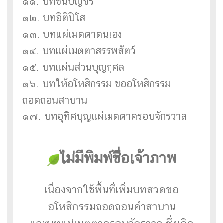
๑๑. บทชินบัญชร
๑๒. บทอิติปิโส
๑๓. บทแผ่เมตตาตนเอง
๑๔. บทแผ่เมตตาสรรพสัตว์
๑๕. บทแผ่นส่วนบุญกุศล
๑๖. บทให้อโหสิกรรม ขออโหสิกรรม
ถอดถอนสาบาน
๑๗. บทอุทิศบุญแผ่เมตตาครอบจักรวาล
ไม่มีพิมพ์ชื่อเจ้าภาพ
เนื่องจากใช้พื้นที่เพิ่มบทสวดขอ
อโหสิกรรมถอดถอนคำสาบาน