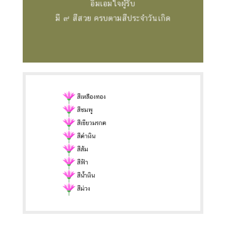
อิ่มเอมใจผู้รับ
มี ๙ สีสวย ครบตามสีประจำวันเกิด
สีเหลืองทอง
สีชมพู
สีเขียวมรกต
สีดำเงิน
สีส้ม
สีฟ้า
สีน้ำเงิน
สีม่วง