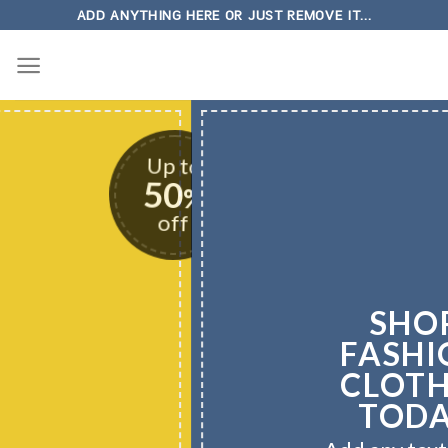
Skip
ADD ANYTHING HERE OR JUST REMOVE IT...
to
content
to
Up to
50
%
%
off
SHOP
FASHION
CLOTHES
TODAY