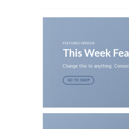
Skip
to
content
FEATURED VENDOR
This Week Fea
Change
this
to anything. Consect
GO TO SHOP