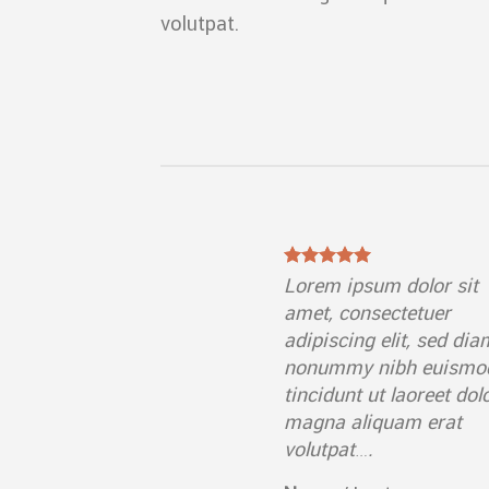
volutpat.
psum dolor sit
Lorem ipsum dolor sit
onsectetuer
amet, consectetuer
ing elit, sed diam
adipiscing elit, sed dia
y nibh euismod
nonummy nibh euismo
nt ut laoreet dolore
tincidunt ut laoreet dol
aliquam erat
magna aliquam erat
t….
volutpat….