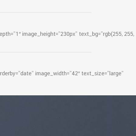
depth=”1″ image_height=”230px” text_bg=”rgb(255, 255,
 orderby=”date” image_width=”42″ text_size=”large”