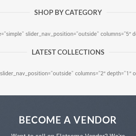
SHOP BY CATEGORY
e=”simple” slider_nav_position=”outside” columns=”5″ 
LATEST COLLECTIONS
e” slider_nav_position=”outside” columns=”2″ depth=”1″
BECOME A VENDOR