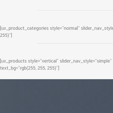
[ux_product_categories style=”normal” slider_nav_styl
255)”]
[ux_products style=”vertical” slider_nav_style=”simpl
text_bg=”rgb(255, 255, 255)”]