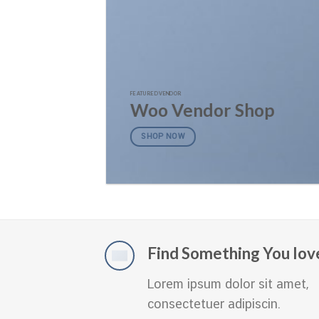
FEATURED VENDOR
Woo Vendor Shop
SHOP NOW
Find Something You lov
Lorem ipsum dolor sit amet,
consectetuer adipiscin.