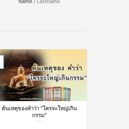
Name
/
Lastname
07
พ.ย.
ต้นเหตุของคำว่า “ใครจะใหญ่เกิน
สวดมนต์ “เป็น
กรรม”