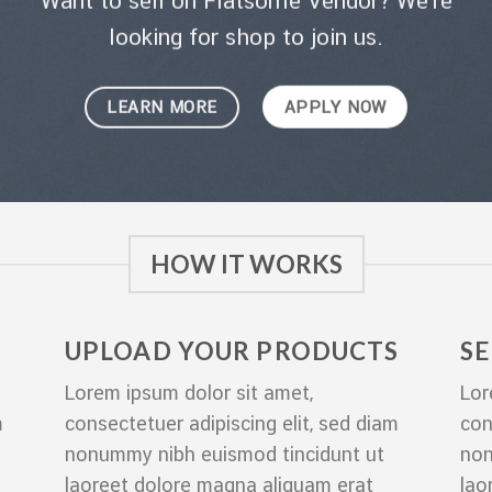
Want to sell on Flatsome Vendor? We’re
looking for shop to join us.
LEARN MORE
APPLY NOW
HOW IT WORKS
UPLOAD YOUR PRODUCTS
S
Lorem ipsum dolor sit amet,
Lor
m
consectetuer adipiscing elit, sed diam
con
nonummy nibh euismod tincidunt ut
non
laoreet dolore magna aliquam erat
lao