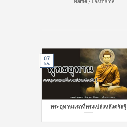
/
Lastname
Name
/
Lastname
07
ก.ค.
ราหุโลวาท”
พระอุทานแรกที่ทรงเปล่งหลังตรัสรู้
พระราหุล