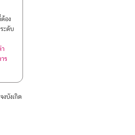
่ต้อง
ระดับ
่า
การ
งบังเกิด