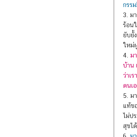
กรรมม
3. มา
ร้อนใน
ยับยั
ใหม่ผ
4.
มา
บ้าน 
ว่าเร
ตนเอง
5. มา
แท้ขอ
ไม่ปร
สุขได้
6.
มาร