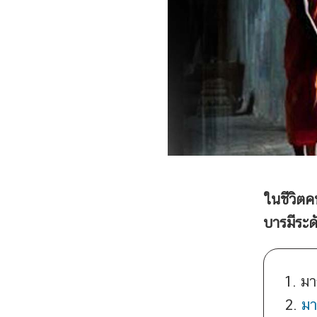
ในชีวิตค
บารมีระดั
1. มา
2.
มา