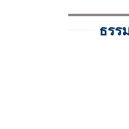
ธรรม
การพิม
เป็นก
แท้จริ
ภาวนา 