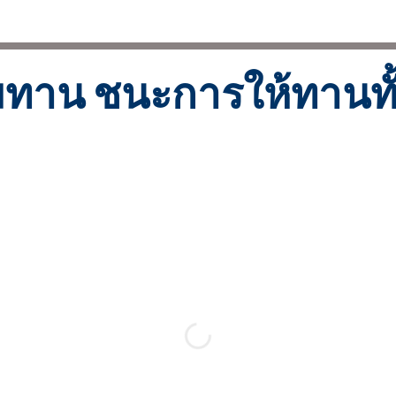
ทาน ชนะการให้ทานทั
พ์หนังสือธรรมะแจก เป็นกุศลอันยิ่งใหญ่ อานิสงส์สูง บารมีมาก
เ
ารให้ปัญญา ให้แสงสว่าง ให้ความพ้นทุกข์ ให้ความสงบ ความสุขอ
งแก่คนทั้งหลาย ให้สุขกาย สุขใจกันถ้วนทั่ว ด้วยพลังแห่งการสวด
วิปัสนา สมาธิ คือบุญใหญ่ อานิสงส์สูง ง่ายงามสำหรับทุกคน