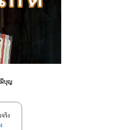
มีบุญ
จริง
ง