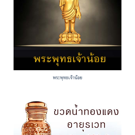
วิทยุเสียงธรรมคาถาศักดิ์สิทธิ์