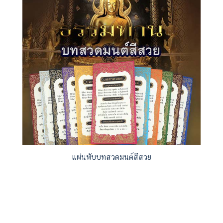
สารบัญเสียงธรรมคาถาศักดิ์สิทธิ์