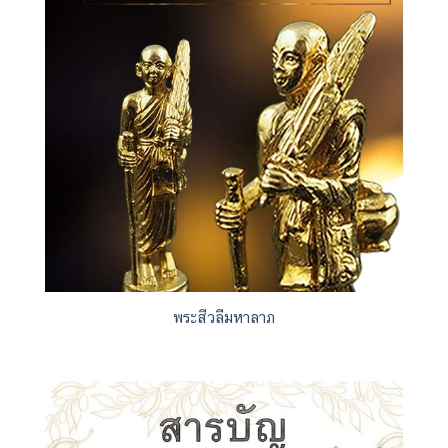
ขวดน้ำทองแดงอายุรเวท