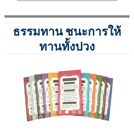
ธรรมทาน ชนะการให้
ทานทั้งปวง
การพิมพ์หนังสือธรรมะแจก เป็นกุศลอันยิ่ง
ใหญ่ อานิสงส์สูง บารมีมาก
เพราะเป็นการ
ให้ปัญญา ให้แสงสว่าง ให้ความพ้นทุกข์
ให้ความสงบ ความสุขอันแท้จริงแก่คนทั้ง
หลาย ให้สุขกาย สุขใจกันถ้วนทั่ว ด้วยพลัง