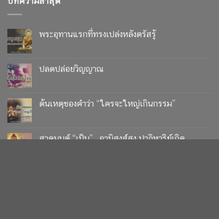
ต้นเหตุของคำว่า “ใครจะใหญ่เกินกรรม”
สวดมนต์ “เป็น”.. อานิสงส์สูง ปาฏิหาริย์เกิด
เทวดามาเข้าเฝ้าพระพุทธเจ้า
Copyright 2026 ©
UX Themes