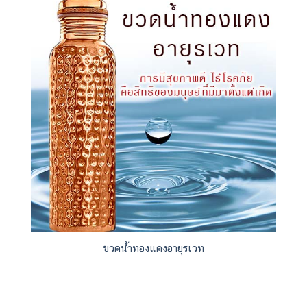
ขวดน้ำทองแดงอายุรเวท