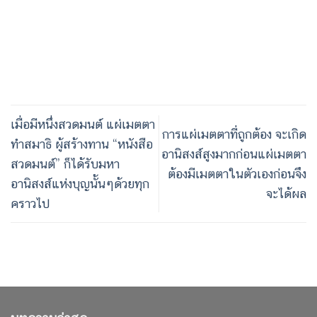
ทำสมาธิ ผู้สร้างทาน “หนังสือ
อานิสงส์สูงมากก่อนแผ่เมตตา
สวดมนต์” ก็ได้รับมหา
ต้องมีเมตตาในตัวเองก่อนจึง
อานิสงส์แห่งบุญนั้นๆด้วยทุก
จะได้ผล
คราวไป
บทความล่าสุด
พระอุทานแรกที่ทรงเปล่งหลังตรัสรู้
ปลดปล่อยวิญญาณ