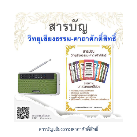
สารบัญเสียงธรรมคาถาศักดิ์สิทธิ์