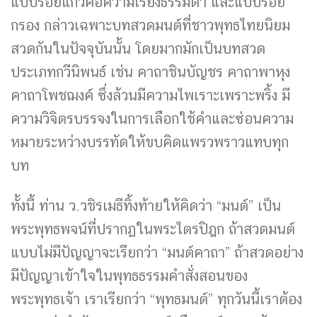
แบบร้อยแก้วคือความเรียงธรรมดา และแบบร้อย
กรอง กล่าวเฉพาะบทสวดมนต์ที่ชาวพุทธไทยนิยม
สวดกันในปัจจุบันนั้น โดยมากมักเป็นบทสวด
ประเภทกวีนิพนธ์ เช่น คาถาชินบัญชร คาถาพาหุง
คาถาโพชฌงค์ ซึ่งล้วนมีความไพเราะเพราะพริ้ง มี
ความวิจิตรบรรจงในการเลือกใช้คำและซ่อนความ
หมายระหว่างบรรทัดให้ขบคิดแพรวพราวแทบทุก
บท
ทั้งนี้ ท่าน ว.วชิรเมธีทิ้งท้ายให้คิดว่า “มนต์” เป็น
พระพุทธพจน์ที่ปรากฏในพระไตรปิฎก ถ้าสวดมนต์
แบบไม่มีปัญญาจะเรียกว่า “มนต์คาถา” ถ้าสวดอย่าง
มีปัญญาเข้าใจในพุทธธรรมคำสั่งสอนของ
พระพุทธเจ้า เราเรียกว่า “พุทธมนต์” ทุกวันนี้เราต้อง