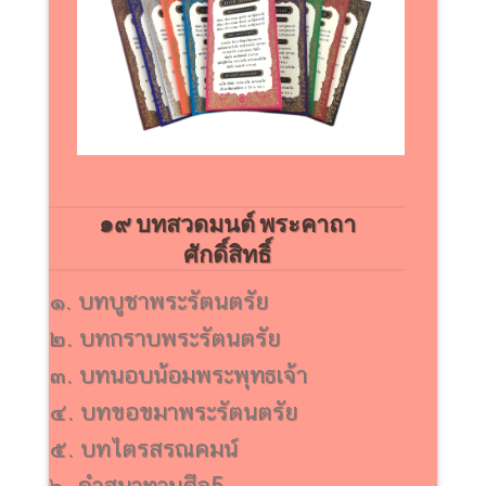
๑๙ บทสวดมนต์ พระคาถา
ศักดิ์สิทธิ์
๑. บทบูชาพระรัตนตรัย
๒. บทกราบพระรัตนตรัย
๓. บทนอบน้อมพระพุทธเจ้า
๔. บทขอขมาพระรัตนตรัย
๕. บทไตรสรณคมน์
๖. คำสมาทานศีล5