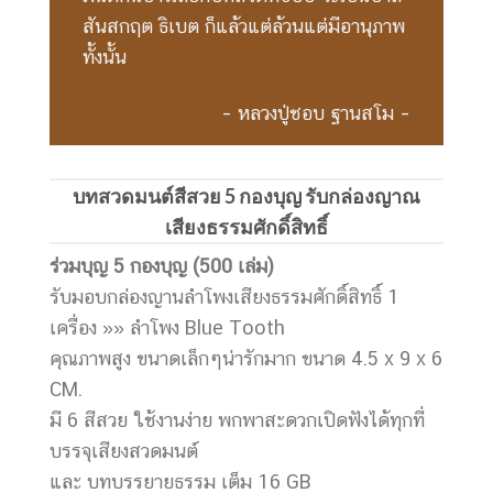
สันสกฤต ธิเบต ก็แล้วแต่ล้วนแต่มีอานุภาพ
ทั้งนั้น
– หลวงปู่ชอบ ฐานสโม –
บทสวดมนต์สีสวย 5 กองบุญ รับกล่องญาณ
เสียงธรรมศักดิ์สิทธิ์
ร่วมบุญ
5 กองบุญ (500 เล่ม)
รับมอบกล่องญานลำโพงเสียงธรรมศักดิ์สิทธิ์ 1
เครื่อง »» ลำโพง Blue Tooth
คุณภาพสูง ขนาดเล็กๆน่ารักมาก ขนาด 4.5 x 9 x 6
CM.
มี 6 สีสวย ใช้งานง่าย พกพาสะดวกเปิดฟังได้ทุกที่
บรรจุเสียงสวดมนต์
และ บทบรรยายธรรม เต็ม 16 GB