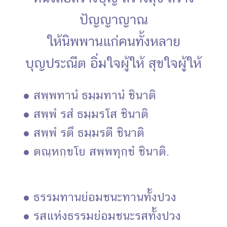
ปัญญาญาณ
ให้นิพพานแก่คนทั้งหลาย
บุญประณีต อิ่มใจผู้ให้ สุขใจผู้ให้
● สพฺพทานํ ธมฺมทานํ ชินาติ
● สพฺพํ รสํ ธมฺมรโส ชินาติ
● สพฺพํ รตึ ธมฺมรตี ชินาติ
● ตณฺหกฺขโย สพฺพทุกฺขํ ชินาติ.
● ธรรมทานย่อมชนะทานทั้งปวง
● รสแห่งธรรมย่อมชนะรสทั้งปวง