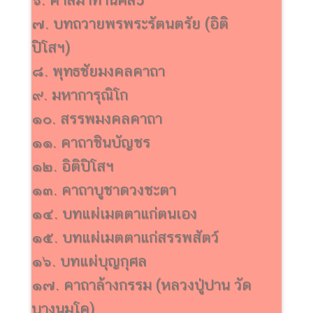
๗. บทถวายพรพระรัตนตรัย (อิติ
ปิโสฯ)
๘. พุทธชัยมงคลคาถา
๙. มหาการุณิโก
๑๐. สรรพมงคลคาถา
๑๑. คาถาชินบัญชร
๑๒. อิติปิโสฯ
๑๓. คาถาบูชาดวงชะตา
๑๔. บทแผ่เมตตาแก่ตนเอง
๑๕. บทแผ่เมตตาแก่สรรพสัตว์
๑๖. บทแผ่บุญกุศล
๑๗. คาถาล้างกรรม (หลวงปู่ปาน วัด
บางนมโค)