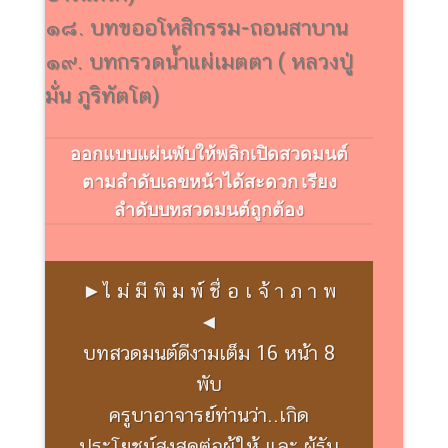
๑๘. บทขออโหสิกรรม-ถอนสาบาน
๑๙. บทกรวดน้ำแผ่เมตตา ( หลวงปู่
มั่น ภูริทัตโต)
ออกแบบแผ่นพับให้พลิกเปิดสวดมนต์
ตามลำดับเลขหน้าได้สะดวก เรียง
ลำดับบทสวดมนต์ถูกต้อง
►ไ ม่ มี พิ ม พ์ ชื่ อ เ จ้ า ภ า พ
◄
บทสวดมนต์ดีงามเต็ม 16 หน้า 8
พับ
ครูบาอาจารย์ท่านว่า..เกิด
ประโยชน์สูงสุดต่อผู้ให้ และ ผู้รับ