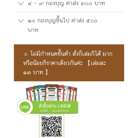
๔ - ๙ กองบุญ ค่าส่ง ๓๐๐ บาท
๑๐ กองบุญขึ้นไป ค่าส่ง ๕๐๐
บาท
☼ ไม่มีกำหนดขั้นต่ำ สั่งกี่เล่มก็ได้ มาก
หรือน้อยก็ราคาเดียวกันค่ะ 【เล่มละ
๑๓ บาท 】