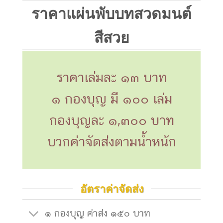
ราคาแผ่นพับบทสวดมนต์
สีสวย
ราคาเล่มละ ๑๓ บาท
๑ กองบุญ มี ๑๐๐ เล่ม
กองบุญละ ๑,๓๐๐ บาท
บวกค่าจัดส่งตามน้ำหนัก
อัตราค่าจัดส่ง
๑ กองบุญ ค่าส่ง ๑๕๐ บาท