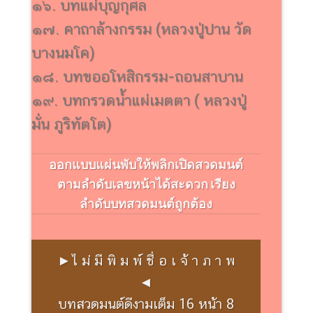
๑๖. บทแผ่บุญกุศล
๑๗. คาถาล้างกรรม (หลวงปู่ปาน วัด
บางนมโค)
๑๘. บทขออโหสิกรรม-ถอนสาบาน
๑๙. บทกรวดน้ำแผ่เมตตา ( หลวงปู่
มั่น ภูริทัตโต)
ออกแบบแผ่นพับให้พลิกเปิดสวดมนต์
ตามลำดับเลขหน้าได้สะดวก เรียง
ลำดับบทสวดมนต์ถูกต้อง
►ไ ม่ มี พิ ม พ์ ชื่ อ เ จ้ า ภ า พ
◄
บทสวดมนต์ดีงามเต็ม 16 หน้า 8