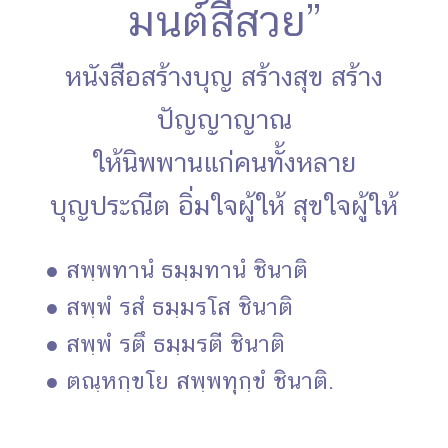
มนต์สีสวย”
หนังสือสร้างบุญ สร้างสุข สร้าง
ปัญญาญาณ
ให้นิพพานแก่คนทั้งหลาย
บุญประณีต อิ่มใจผู้ให้ สุขใจผู้ให้
● สพฺพทานํ ธมฺมทานํ ชินาติ
● สพฺพํ รสํ ธมฺมรโส ชินาติ
● สพฺพํ รตึ ธมฺมรตี ชินาติ
● ตณฺหกฺขโย สพฺพทุกฺขํ ชินาติ.