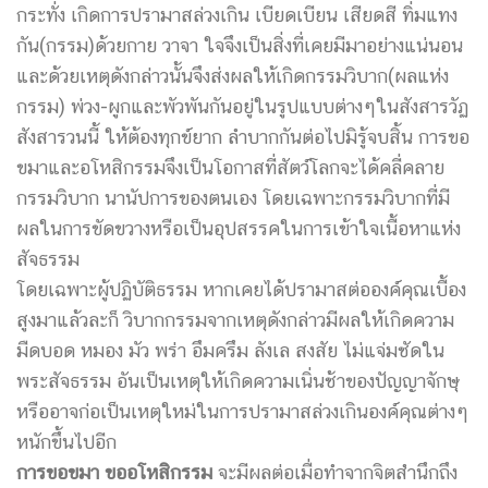
กระทั่ง เกิดการปรามาสล่วงเกิน เบียดเบียน เสียดสี ทิ่มแทง
กัน(กรรม)ด้วยกาย วาจา ใจจึงเป็นสิ่งที่เคยมีมาอย่างแน่นอน
และด้วยเหตุดังกล่าวนั้นจึงส่งผลให้เกิดกรรมวิบาก(ผลแห่ง
กรรม) พ่วง-ผูกและพัวพันกันอยู่ในรูปแบบต่างๆในสังสารวัฏ
สังสารวนนี้ ให้ต้องทุกข์ยาก ลำบากกันต่อไปมิรู้จบสิ้น การขอ
ขมาและอโหสิกรรมจึงเป็นโอกาสที่สัตว์โลกจะได้คลี่คลาย
กรรมวิบาก นานัปการของตนเอง โดยเฉพาะกรรมวิบากที่มี
ผลในการขัดขวางหรือเป็นอุปสรรคในการเข้าใจเนื้อหาแห่ง
สัจธรรม
โดยเฉพาะผู้ปฏิบัติธรรม หากเคยได้ปรามาสต่อองค์คุณเบื้อง
สูงมาแล้วละก็ วิบากกรรมจากเหตุดังกล่าวมีผลให้เกิดความ
มืดบอด หมอง มัว พร่า อึมครึม ลังเล สงสัย ไม่แจ่มชัดใน
พระสัจธรรม อันเป็นเหตุให้เกิดความเนิ่นช้าของปัญญาจักษุ
หรืออาจก่อเป็นเหตุใหม่ในการปรามาสล่วงเกินองค์คุณต่างๆ
หนักขึ้นไปอีก
การขอขมา ขออโหสิกรรม
จะมีผลต่อเมื่อทำจากจิตสำนึกถึง