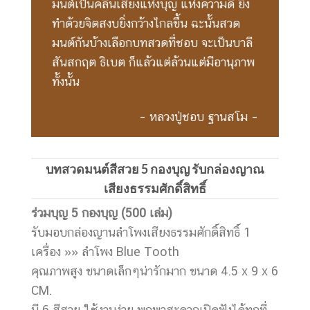
มนต์เป็นคลื่นเสียงแห่งบุญ แห่งความดี ยิ่ง
ทำด้วยจิตสงบยิ่งกว้างไกลขึ้น ฉะนั้นสวด
มนต์กันบ้างเลือกบทสวดที่ชอบ จะเป็นบาลี
สันสกฤต ธิเบต ก็แล้วแต่ล้วนแต่มีอานุภาพ
ทั้งนั้น
– หลวงปู่ชอบ ฐานสโม –
บทสวดมนต์สีสวย 5 กองบุญ รับกล่องญาณ
เสียงธรรมศักดิ์สิทธิ์
ร่วมบุญ
5 กองบุญ (500 เล่ม)
รับมอบกล่องญานลำโพงเสียงธรรมศักดิ์สิทธิ์ 1
เครื่อง »» ลำโพง Blue Tooth
คุณภาพสูง ขนาดเล็กๆน่ารักมาก ขนาด 4.5 x 9 x 6
CM.
มี 6 สีสวย ใช้งานง่าย พกพาสะดวกเปิดฟังได้ทุกที่