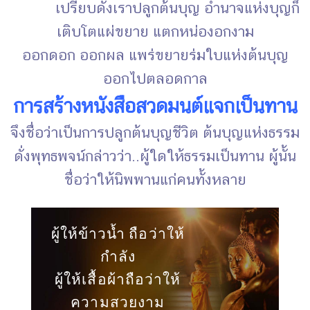
เปรียบดั่งเราปลูกต้นบุญ อำนาจแห่งบุญก็
เติบโตแผ่ขยาย แตกหน่องอกงาม
ออกดอก ออกผล แพร่ขยายร่มใบแห่งต้นบุญ
ออกไปตลอดกาล
การสร้างหนังสือสวดมนต์แจกเป็นทาน
จึงชื่อว่าเป็นการปลูกต้นบุญชีวิต ต้นบุญแห่งธรรม
ดั่งพุทธพจน์กล่าวว่า..ผู้ใดให้ธรรมเป็นทาน ผู้นั้น
ชื่อว่าให้นิพพานแก่คนทั้งหลาย
ผู้ให้ข้าวน้ำ ถือว่าให้
กำลัง
ผู้ให้เสื้อผ้าถือว่าให้
ความสวยงาม