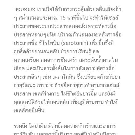
“สมองของ เราเมื่อได้รับการกระตุ้นด้วยคลื่นเสียงช้า
ๆ สม่ำเสมอประมาณ 15 นาทีขึ้นไป จะทำให้เซลล์
ประสาทของระบบประสาทสมองสังเคราะห์สารสื่อ
ประสาทหลายๆชนิด บริเวณก้านสมองจะหลั่งสารสื่อ
ประสาทชื่อ ซีโรโทนิน (serotonin) เพิ่มขึ้นซึ่งมี
ฤทธิ์คล้ายยานอนหลับ ช่วยการเรียนรู้ ลด
ความเครียด ลดอาการซึมเศร้า ลดระดับน้ำตาลใน
เลือด และเป็นสารตั้งต้นในการสังเคราะห์สารสื่อ
ประสาทอื่นๆ เช่น เมลาโทนิน ซึ่งเปรียบคล้ายกับยา
อายุวัฒนะ เพราะจะช่วยยึดอายุการทำงานของเซลล์
ประสาท เซลล์ร่างกาย ให้ชีวิตยืนยาวขึ้น และยังมี
คุณสมบัติช่วยให้นอนหลับ เพิ่มภูมิต้านทาน ทำให้
เซลล์สดชื่นขึ้น
รวมถึง โดปามีน มีฤทธิ์ลดความก้าวร้าวและอาการ
พาร์กินสัน นอกจากนี้ปริมาณของซีโรโทนินมีความ