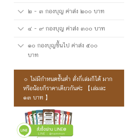
๒ - ๓ กองบุญ ค่าส่ง ๒๐๐ บาท
๔ - ๙ กองบุญ ค่าส่ง ๓๐๐ บาท
๑๐ กองบุญขึ้นไป ค่าส่ง ๕๐๐
บาท
☼ ไม่มีกำหนดขั้นต่ำ สั่งกี่เล่มก็ได้ มาก
หรือน้อยก็ราคาเดียวกันค่ะ 【เล่มละ
๑๓ บาท 】