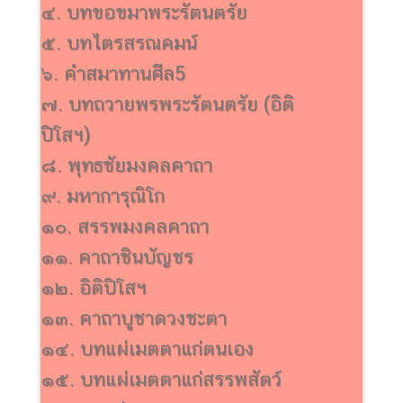
๔. บทขอขมาพระรัตนตรัย
๕. บทไตรสรณคมน์
๖. คำสมาทานศีล5
๗. บทถวายพรพระรัตนตรัย (อิติ
ปิโสฯ)
๘. พุทธชัยมงคลคาถา
๙. มหาการุณิโก
๑๐. สรรพมงคลคาถา
๑๑. คาถาชินบัญชร
๑๒. อิติปิโสฯ
๑๓. คาถาบูชาดวงชะตา
๑๔. บทแผ่เมตตาแก่ตนเอง
๑๕. บทแผ่เมตตาแก่สรรพสัตว์