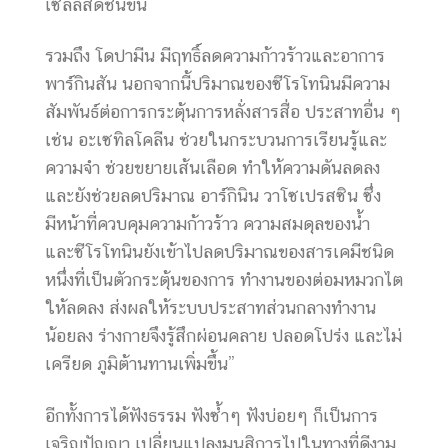
เซลล์สดชื่นขึ้น
รวมถึง โดปามีน มีฤทธิ์ลดความก้าวร้าวและอาการ
พาร์กินสัน นอกจากนี้ปริมาณของซีโรโทนินมีความ
สัมพันธ์ต่อการกระตุ้นการหลั่งสารสื่อ ประสาทอื่น ๆ
เช่น อะเซทิลโคลีน ช่วยในกระบวนการเรียนรู้และ
ความจำ ช่วยขยายเส้นเลือด ทำให้ความดันลดลง
และยังช่วยลดปริมาณ อาร์กินิน วาโซเปรสซิน ซึ่ง
มีหน้าที่ควบคุมความก้าวร้าว ความสมดุลของน้ำ
และซีโรโทนินยังเข้าไปลดปริมาณของสารเคมีชนิด
หนึ่งที่เป็นตัวกระตุ้นของการ ทำงานของต่อมหมวกไต
ให้ลดลง ส่งผลให้ระบบประสาทส่วนกลางทำงาน
น้อยลง ร่างกายจึงรู้สึกผ่อนคลาย ปลอดโปร่ง และไม่
เครียด ภูมิต้านทานเพิ่มขึ้น”
อีกทั้งการได้ฟังธรรม ฟังซ้ำๆ ฟังบ่อยๆ ก็เป็นการ
เจริญปัญญา เปลี่ยนแปลงมนสิการไปในทางที่ดีงาม