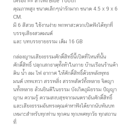
เครื่อง »» ลำโพง Blue Tooth
คุณภาพสูง ขนาดเล็กๆน่ารักมาก ขนาด 4.5 x 9 x 6
CM.
มี 6 สีสวย ใช้งานง่าย พกพาสะดวกเปิดฟังได้ทุกที่
บรรจุเสียงสวดมนต์
และ บทบรรยายธรรม เต็ม 16 GB
กล่องญานเสียงธรรมศักดิ์สิทธิ์นี้เปิดที่ไหนที่นั้น
ศักดิ์สิทธิ์ ปลุกเสกธาตุทั้งห้าในกาย บ้านเรือนร้านค้า
ดิน น้ำ ลม ไฟ อากาศ ให้ศักดิ์สิทธิ์ด้วยพลังพุทธ
มนต์ เทพเทวา สรรพสิ่ง สรรพสัตว์ทั้งหลาย จิตญา
นทั้งหลาย ล้วนยินดีในธรรม บังเกิดภูมิธรรม ปัญญา
ญาน ความรู้ ความสงบสุขจากมนตราอันศักดิ์สิทธิ์
และเสียงธรรมอันทรงคุณค่าหาฟังได้ยากนับพันบท
เหมาะสำหรับทุกท่าน ทุกคน ทุกเพศทุกวัย ทุกสถาน
ที่