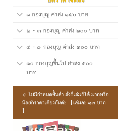
๑ กองบุญ ค่าส่ง ๑๕๐ บาท
๒ - ๓ กองบุญ ค่าส่ง ๒๐๐ บาท
๔ - ๙ กองบุญ ค่าส่ง ๓๐๐ บาท
๑๐ กองบุญขึ้นไป ค่าส่ง ๕๐๐
บาท
☼ ไม่มีกำหนดขั้นต่ำ สั่งกี่เล่มก็ได้ มากหรือ
น้อยก็ราคาเดียวกันค่ะ 【เล่มละ ๑๓ บาท
】