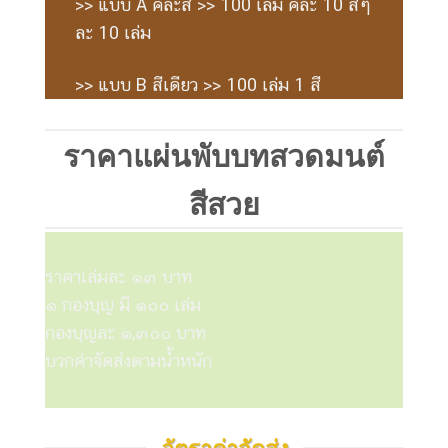
>> แบบ A คละสี >> 100 เล่ม คละ 10 สีๆ
ละ 10 เล่ม
>> แบบ B สีเดียว >> 100 เล่ม 1 สี
ราคาแผ่นพับบทสวดมนต์
สีสวย
ราคาเล่มละ ๑๓ บาท
๑ กองบุญ มี ๑๐๐ เล่ม
กองบุญละ ๑,๓๐๐ บาท
บวกค่าจัดส่งตามน้ำหนัก
อัตราค่าจัดส่ง