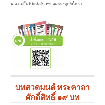
● ความสิ้นไปแห่งตัณหาย่อมชนะทุกข์ทั้งปวง.
บทสวดมนต์ พระคาถา
ศักดิ์สิทธิ์ ๑๙ บท