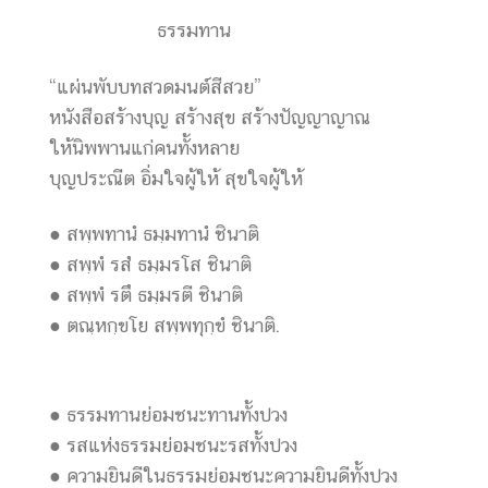
ธรรมทาน
“แผ่นพับบทสวดมนต์สีสวย”
หนังสือสร้างบุญ สร้างสุข สร้างปัญญาญาณ
ให้นิพพานแก่คนทั้งหลาย
บุญประณีต อิ่มใจผู้ให้ สุขใจผู้ให้
● สพฺพทานํ ธมฺมทานํ ชินาติ
● สพฺพํ รสํ ธมฺมรโส ชินาติ
● สพฺพํ รตึ ธมฺมรตี ชินาติ
● ตณฺหกฺขโย สพฺพทุกฺขํ ชินาติ.
● ธรรมทานย่อมชนะทานทั้งปวง
● รสแห่งธรรมย่อมชนะรสทั้งปวง
● ความยินดีในธรรมย่อมชนะความยินดีทั้งปวง