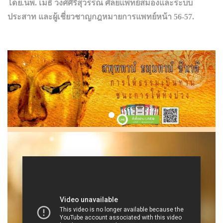
โดย.นพ. เมธี วงศ์ศิริสุวรรณ ศัลยแพทย์สมองและระบบ
ประสาท และผู้เชี่ยวชาญกฎหมายการแพทย์หน้า 56-57.