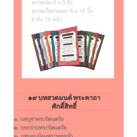
ขนาดเล่ม 6 x 3 นิ้ว
ขนาดเมื่อกางออก 6 x 18 นิ้ว
8 พับ 16 หน้า
๑๙ บทสวดมนต์ พระคาถา
ศักดิ์สิทธิ์
๑. บทบูชาพระรัตนตรัย
๒. บทกราบพระรัตนตรัย
๓. บทนอบน้อมพระพุทธเจ้า