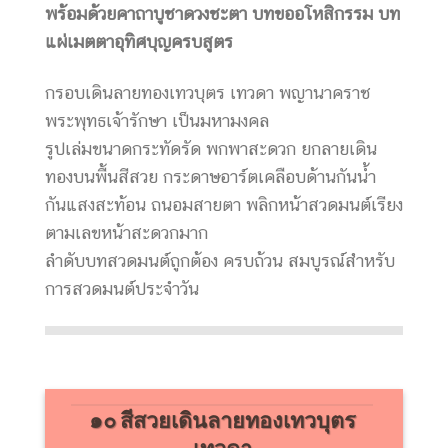
พร้อมด้วยคาถาบูชาดวงชะตา บทขออโหสิกรรม บท
แผ่เมตตาอุทิศบุญครบสูตร
กรอบเดินลายทองเทวบุตร เทวดา พญานาคราช
พระพุทธเจ้ารักษา เป็นมหามงคล
รูปเล่มขนาดกระทัดรัด พกพาสะดวก ยกลายเดิน
ทองบนพื้นสีสวย กระดาษอาร์ตเคลือบด้านกันน้ำ
กันแสงสะท้อน ถนอมสายตา พลิกหน้าสวดมนต์เรียง
ตามเลขหน้าสะดวกมาก
ลำดับบทสวดมนต์ถูกต้อง ครบถ้วน สมบูรณ์สำหรับ
การสวดมนต์ประจำวัน
๑๐ สีสวยเดินลายทองเทวบุตร
เทวดา