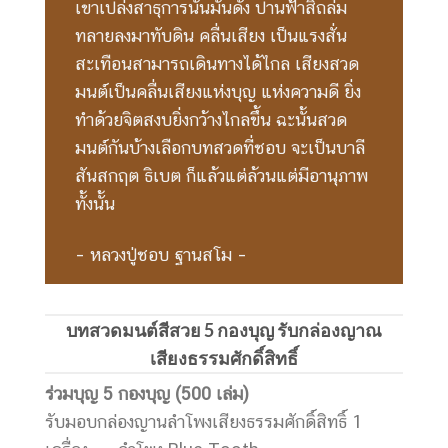
เขาเปล่งสาธุการนั้นมันดัง ปานฟ้าสิถล่ม
ทลายลงมาทับดิน คลื่นเสียง เป็นแรงสั่น
สะเทือนสามารถเดินทางได้ไกล เสียงสวด
มนต์เป็นคลื่นเสียงแห่งบุญ แห่งความดี ยิ่ง
ทำด้วยจิตสงบยิ่งกว้างไกลขึ้น ฉะนั้นสวด
มนต์กันบ้างเลือกบทสวดที่ชอบ จะเป็นบาลี
สันสกฤต ธิเบต ก็แล้วแต่ล้วนแต่มีอานุภาพ
ทั้งนั้น
– หลวงปู่ชอบ ฐานสโม –
บทสวดมนต์สีสวย 5 กองบุญ รับกล่องญาณ
เสียงธรรมศักดิ์สิทธิ์
ร่วมบุญ
5 กองบุญ (500 เล่ม)
รับมอบกล่องญานลำโพงเสียงธรรมศักดิ์สิทธิ์ 1