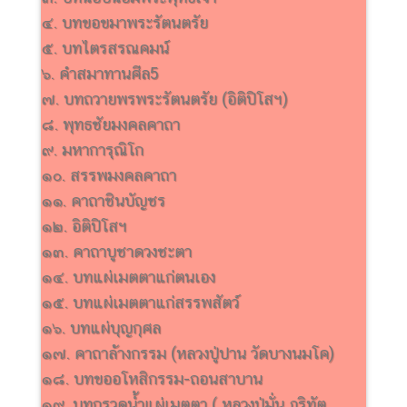
๔. บทขอขมาพระรัตนตรัย
๕. บทไตรสรณคมน์
๖. คำสมาทานศีล5
๗. บทถวายพรพระรัตนตรัย (อิติปิโสฯ)
๘. พุทธชัยมงคลคาถา
๙. มหาการุณิโก
๑๐. สรรพมงคลคาถา
๑๑. คาถาชินบัญชร
๑๒. อิติปิโสฯ
๑๓. คาถาบูชาดวงชะตา
๑๔. บทแผ่เมตตาแก่ตนเอง
๑๕. บทแผ่เมตตาแก่สรรพสัตว์
๑๖. บทแผ่บุญกุศล
๑๗. คาถาล้างกรรม (หลวงปู่ปาน วัดบางนมโค)
๑๘. บทขออโหสิกรรม-ถอนสาบาน
๑๙. บทกรวดน้ำแผ่เมตตา ( หลวงปู่มั่น ภูริทัต