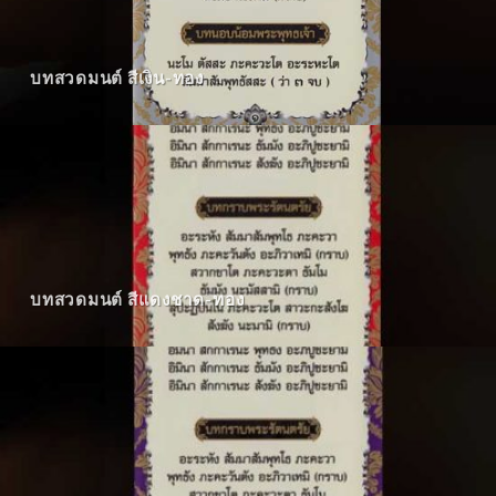
บทสวดมนต์ สีเงิน-ทอง
บทสวดมนต์ สีแดงชาด-ทอง