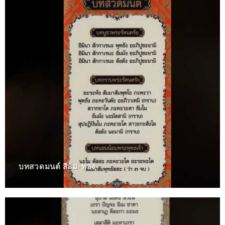
บทสวดมนต์ สีส้ม-ทอง